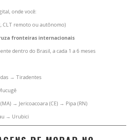
ital, onde você:
r, CLT remoto ou autônomo)
ruza fronteiras internacionais
nte dentro do Brasil, a cada 1 a 6 meses
ldas → Tiradentes
 Mucugê
s (MA) → Jericoacoara (CE) → Pipa (RN)
u → Urubici