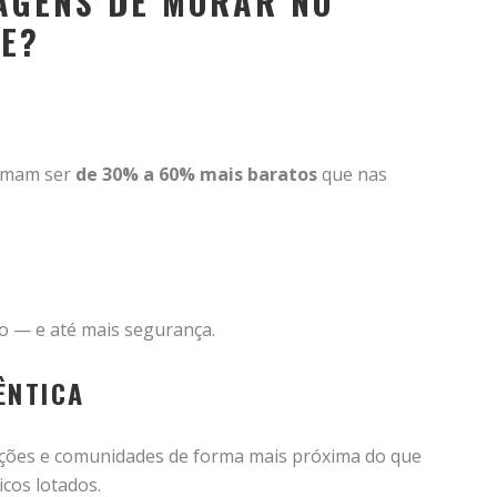
TAGENS DE MORAR NO
E?
O
tumam ser
de 30% a 60% mais baratos
que nas
o — e até mais segurança.
ÊNTICA
dições e comunidades de forma mais próxima do que
cos lotados.