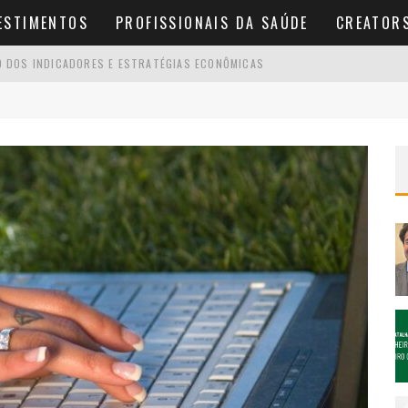
ESTIMENTOS
PROFISSIONAIS DA SAÚDE
CREATOR
O DOS INDICADORES E ESTRATÉGIAS ECONÔMICAS
 QUE ACONTECE E COMO RESOLVER SEM MULTA
ADA 4×3: ENTENDA AS REAIS INTENÇÕES DO PL
EI PARA ME?