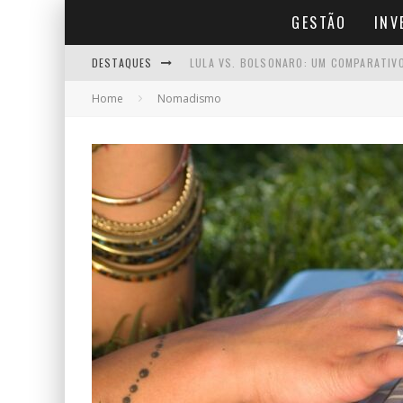
GESTÃO
INV
DESTAQUES
LULA VS. BOLSONARO: UM COMPARATIV
Home
Nomadismo
MEI QUE FATURA MAIS DE R$ 81 MIL: O
O XADREZ POLÍTICO POR TRÁS DA JORN
POR QUE É TÃO DOLOROSO MIGRAR DE M
O QUE É O SE LIGA FINANÇAS SICOOB?