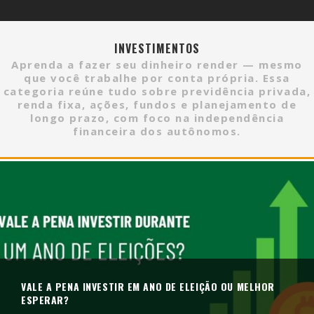
INVESTIMENTOS
Aprenda a fazer seu dinheiro render — mesmo
que você trabalhe por conta própria. Essa
categoria reúne tudo sobre previdência privada,
renda fixa, ações, fundos e planejamento de
longo prazo, com foco na independência
financeira dos autônomos.
VALE A PENA INVESTIR EM ANO DE ELEIÇÃO OU MELHOR
ESPERAR?