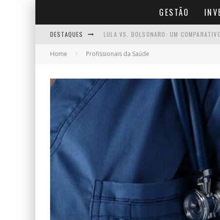
GESTÃO
INV
DESTAQUES
LULA VS. BOLSONARO: UM COMPARATIV
Home
Profissionais da Saúde
MEI QUE FATURA MAIS DE R$ 81 MIL: O
TÉCNICAS DE GESTÃO DE TEMPO PARA A
PRECISO ABRIR EMPRESA PARA SER AFI
O XADREZ POLÍTICO POR TRÁS DA JORN