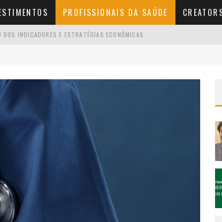
ESTIMENTOS
PROFISSIONAIS DA SAÚDE
CREATOR
O DOS INDICADORES E ESTRATÉGIAS ECONÔMICAS
 QUE ACONTECE E COMO RESOLVER SEM MULTA
UMENTAR A RENDA MENSAL (SEM TRABALHAR 16H POR DIA)
LIADO? O GUIA DO INICIANTE PARA FATURAR CERTO
ADA 4×3: ENTENDA AS REAIS INTENÇÕES DO PL