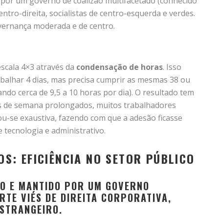
a por um governo de coalizão multifacetado (conhecido
centro-direita, socialistas de centro-esquerda e verdes.
vernança moderada e de centro.
 escala 4×3 através da
condensação de horas
. Isso
abalhar 4 dias, mas precisa cumprir as mesmas 38 ou
do cerca de 9,5 a 10 horas por dia). O resultado tem
ins de semana prolongados, muitos trabalhadores
ou-se exaustiva, fazendo com que a adesão ficasse
 tecnologia e administrativo.
S: EFICIÊNCIA NO SETOR PÚBLICO
DO E MANTIDO POR UM GOVERNO
TE VIÉS DE DIREITA CORPORATIVA,
ESTRANGEIRO.