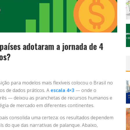
países adotaram a jornada de 4
dos?
sição para modelos mais flexíveis colocou o Brasil no
os de dados práticos. A
escala 4×3
— onde o
 três — deixou as pranchetas de recursos humanos e
tégia de mercado em diferentes continentes.
bais consolida uma certeza: os resultados dependem
s do que das narrativas de palanque. Abaixo,