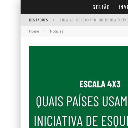
GESTÃO
INV
DESTAQUES
LULA VS. BOLSONARO: UM COMPARATIV
Home
Notícias
MEI QUE FATURA MAIS DE R$ 81 MIL: O
TÉCNICAS DE GESTÃO DE TEMPO PARA A
PRECISO ABRIR EMPRESA PARA SER AFI
O XADREZ POLÍTICO POR TRÁS DA JORN