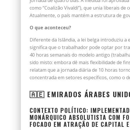
jornada de quatro dias. A medida foi aprovad
como “Coalizão Vivaldi”), que unia liberais de 
Atualmente, o país mantém a estrutura de go
O que aconteceu?
Diferente da Islândia, a lei belga introduziu a
significa que o trabalhador pode optar por tr
40 horas semanais do modelo antigo (trabalhan
sido misto: embora dê mais flexibilidade de f
relatam que a jornada diária de 10 horas torn
concentrada em setores específicos, como o de
🇦🇪 EMIRADOS ÁRABES UNIDO
CONTEXTO POLÍTICO: IMPLEMENTA
MONÁRQUICO ABSOLUTISTA COM FOR
FOCADO EM ATRAÇÃO DE CAPITAL 