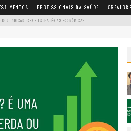
ESTIMENTOS
PROFISSIONAIS DA SAÚDE
CREATOR
O DOS INDICADORES E ESTRATÉGIAS ECONÔMICAS
 QUE ACONTECE E COMO RESOLVER SEM MULTA
UMENTAR A RENDA MENSAL (SEM TRABALHAR 16H POR DIA)
LIADO? O GUIA DO INICIANTE PARA FATURAR CERTO
ADA 4×3: ENTENDA AS REAIS INTENÇÕES DO PL